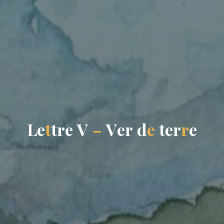
L
e
t
t
r
e
V
–
V
e
r
d
e
t
e
r
r
e