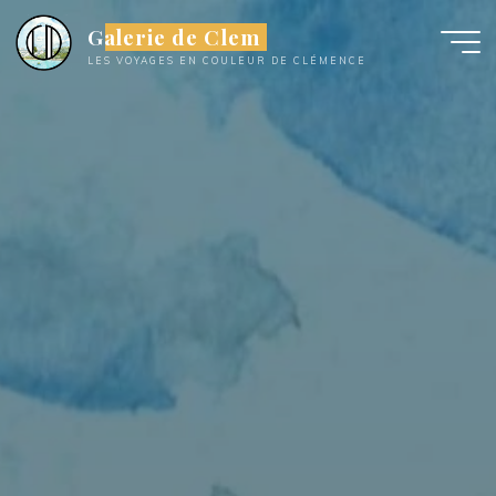
Aller
Galerie de Clem
au
LES VOYAGES EN COULEUR DE CLÉMENCE
contenu