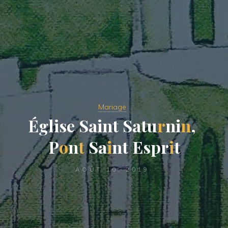
Mariage
É
g
l
i
s
e
S
a
i
n
t
S
a
t
u
r
n
i
n
,
P
o
n
t
S
a
i
n
t
E
s
p
r
i
t
AOÛT 10, 2019