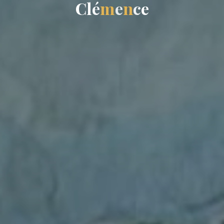
C
l
é
m
e
n
c
e