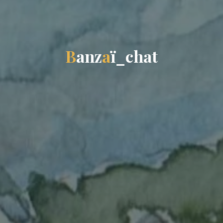
B
a
n
z
a
ï
_
c
h
h
a
t