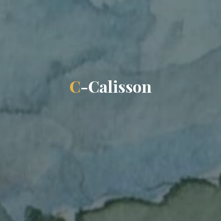
C
-
C
a
l
i
i
s
s
o
n