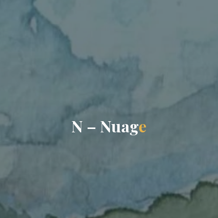
N
–
N
u
a
g
e