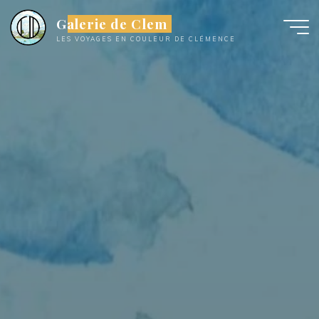
Aller
Galerie de Clem
au
LES VOYAGES EN COULEUR DE CLÉMENCE
contenu