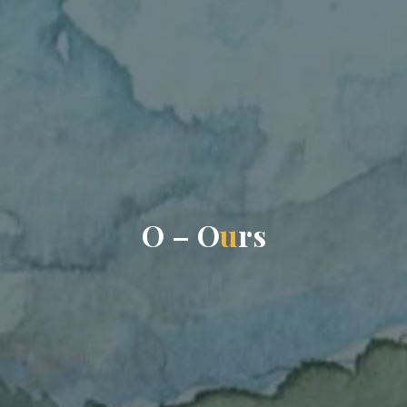
O
–
O
u
r
s