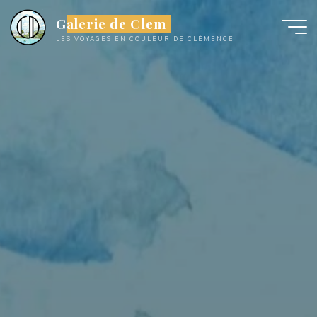
Aller
Galerie de Clem
au
LES VOYAGES EN COULEUR DE CLÉMENCE
contenu